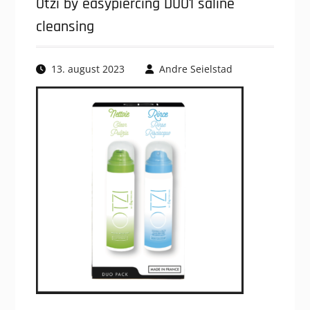
Otzi by easypiercing DUO1 saline
cleansing
13. august 2023
Andre Seielstad