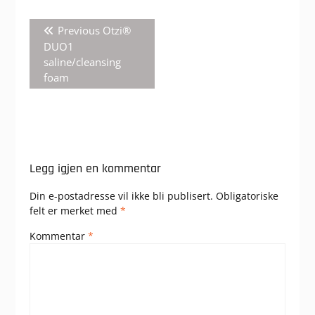
Innleggsnavigasjon
Previous
Previous
Otzi®
post:
DUO1
saline/cleansing
foam
Legg igjen en kommentar
Din e-postadresse vil ikke bli publisert.
Obligatoriske
felt er merket med
*
Kommentar
*