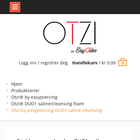
Skip
to
content
Logg inn / registrer deg
Handlekurv
/
kr
0,00
0
Hjem
Produktserier
Otzi® by easypiercing
Otzi® DUO1 saline/cleansing foam
Otzi by easypiercing DUO1 saline cleansing