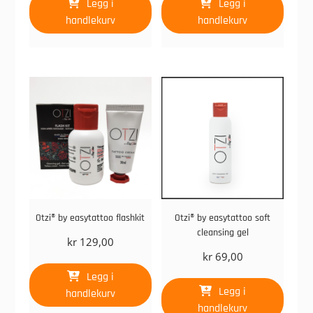
Legg i
Legg i
handlekurv
handlekurv
Otzi® by easytattoo flashkit
Otzi® by easytattoo soft
cleansing gel
kr
129,00
kr
69,00
Legg i
Legg i
handlekurv
handlekurv