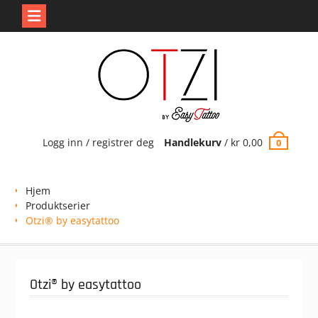
Skip
to
content
Logg inn / registrer deg
Handlekurv
/
kr
0,00
0
Hjem
Produktserier
Otzi® by easytattoo
Otzi® by easytattoo