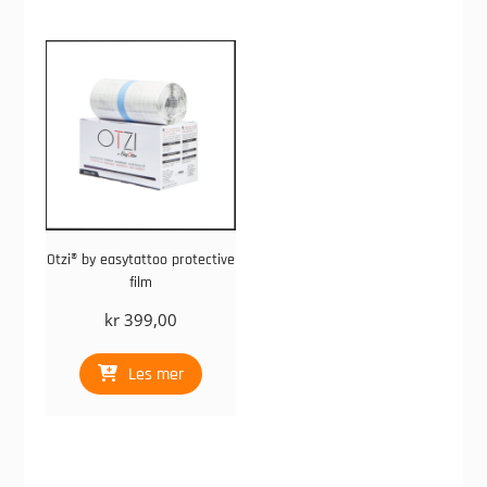
Otzi® by easytattoo protective
film
kr
399,00
Les mer