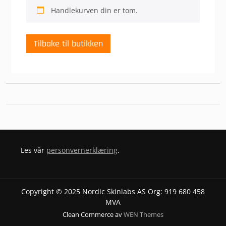
Handlekurven din er tom.
Tilbake til butikken
Les vår
personvernerklæring
.
Copyright © 2025 Nordic Skinlabs AS Org: 919 680 458
MVA
Clean Commerce av
WEN Themes