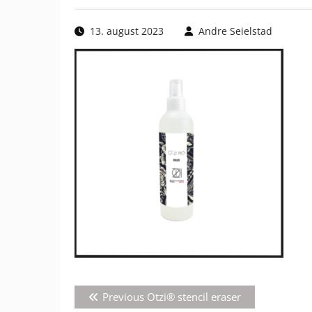
13. august 2023
Andre Seielstad
Innleggsnavigasjon
Previous
Previous
Otzi® stencil eraser
post: