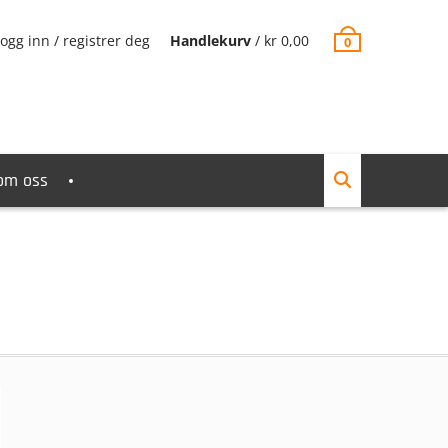
ogg inn / registrer deg
Handlekurv
/
kr
0,00
0
om oss