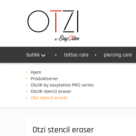
Skip
to
content
butikk
tattoo care
piercing care
Hjem
Produktserier
Otzi® by easytattoo PRO series
Otzi® stencil eraser
Otzi stencil eraser
Otzi stencil eraser