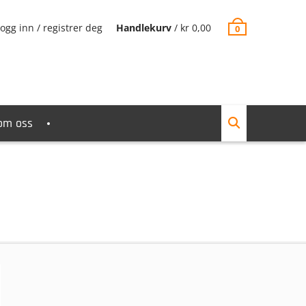
ogg inn / registrer deg
Handlekurv
/
kr
0,00
0
om oss