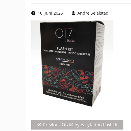
10. juni 2026
Andre Seielstad
Innleggsnavigasjon
Previous
Previous
Otzi® by easytattoo flashkit
post: