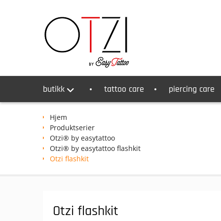
Skip
to
content
butikk
tattoo care
piercing care
Hjem
Produktserier
Otzi® by easytattoo
Otzi® by easytattoo flashkit
Otzi flashkit
Otzi flashkit