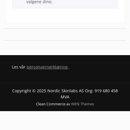
valgene dine.
Les vår
personvernerklæring
.
Copyright © 2025 Nordic Skinlabs AS Org: 919 680 458
MVA
Clean Commerce av
WEN Themes